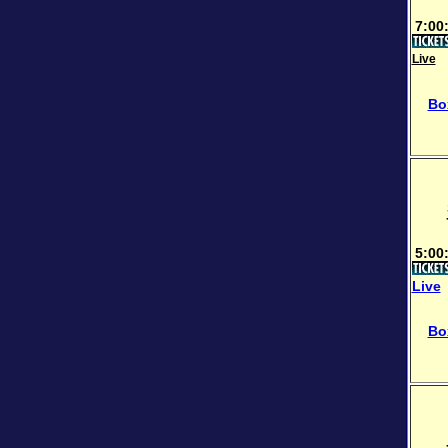
7:00
Live
Bo
5:00
Live
Bo