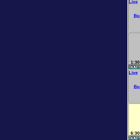
Live
Bo
1:30
Live
Bo
6:30