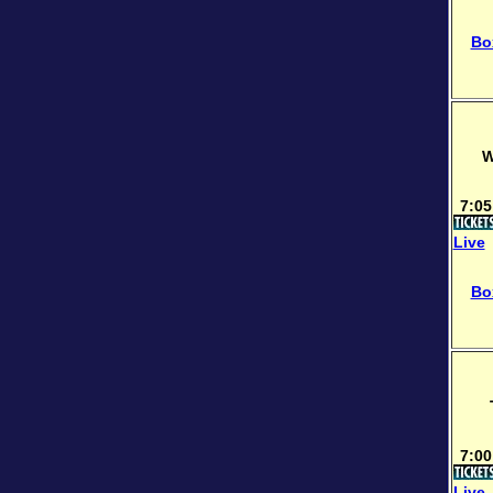
Bo
W
7:05
Live
Bo
7:00
Live