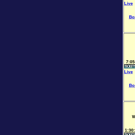
Live
Bo
7:05
Live
Bo
W
1:30